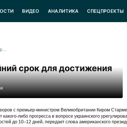
ОСТИ
ВИДЕО
АНАЛИТИКА
СПЕЦПРОЕКТЫ
Президент США назвал крайний срок для достижения перемирия на Украине
ний срок для достижения
ти
оворов с премьер-министром Великобритании Киром Старм
 какого-либо прогресса в вопросе украинского урегулиров
стей до 10–12 дней, передает слова американского прези