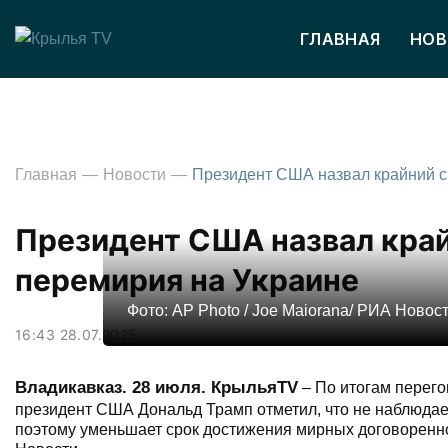
ГЛАВНАЯ
НОВ
Главная
Новости
Президент США назвал край
перемирия на Украине
Фото: AP Photo / Joe Maiorana/ РИА Новос
16:43 28.07.2025
Владикавказ. 28 июля. КрыльяTV
– По итогам перег
президент США Дональд Трамп отметил, что не наблюдает
поэтому уменьшает срок достижения мирных договоренно