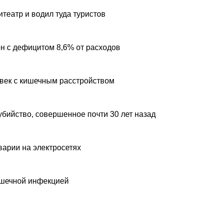
театр и водил туда туристов
н с дефицитом 8,6% от расходов
овек с кишечным расстройством
убийство, совершенное почти 30 лет назад
варии на электросетях
ишечной инфекцией