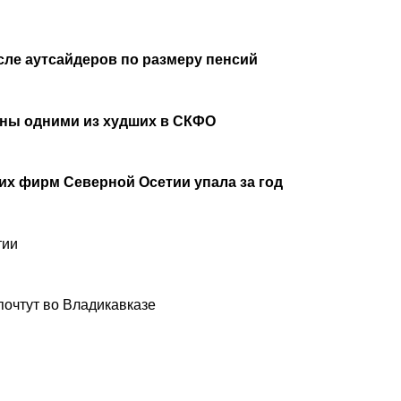
сле аутсайдеров по размеру пенсий
аны одними из худших в СКФО
х фирм Северной Осетии упала за год
тии
почтут во Владикавказе