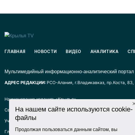
ГЛАВНАЯ
НОВОСТИ
ВИДЕО
АНАЛИТИКА
СП
Mультимедийный информационно-аналитический портал
АДРЕС РЕДАКЦИИ:
РСО-Алания, г.Владикавказ, пр.Коста, 83,
Наименование издания: «Крылья».
На нашем сайте используются cookie-
Свидетельство о регистрации СМИ ЭЛ № ФС77-72025 выда
файлы
Учредитель: ООО «Крылья».
Продолжая пользоваться данным сайтом, вы
Главный редактор: Хадарцева Л.Ч.