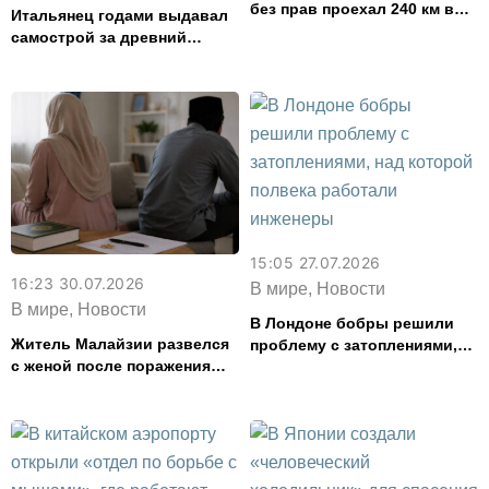
без прав проехал 240 км в
Итальянец годами выдавал
нетрезвом виде
самострой за древний
амфитеатр и водил туда
туристов
15:05 27.07.2026
16:23 30.07.2026
В мире, Новости
В мире, Новости
В Лондоне бобры решили
Житель Малайзии развелся
проблему с затоплениями,
с женой после поражения
над которой полвека
Аргентины на чемпионате
работали инженеры
мира