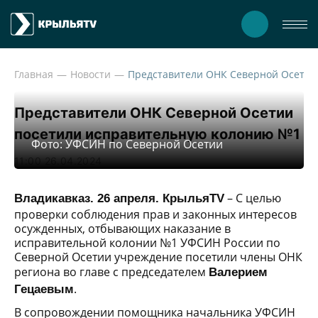
Главная
Новости
Предст
Представители ОНК Северной Осетии
посетили исправительную колонию №1
Фото: УФСИН по Северной Осетии
11:00 26.04.2024
– С целью
Владикавказ. 26 апреля. КрыльяTV
проверки соблюдения прав и законных интересов
осужденных, отбывающих наказание в
исправительной колонии №1 УФСИН России по
Северной Осетии учреждение посетили члены ОНК
региона во главе с председателем
Валерием
.
Гецаевым
В сопровождении помощника начальника УФСИН