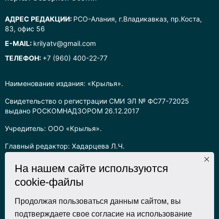
АДРЕС РЕДАКЦИИ:
РСО-Алания, г.Владикавказ, пр.Коста,
83, офис 56
E-MAIL:
krilyatv@gmail.com
ТЕЛЕФОН:
+7 (960) 400-22-77
Наименование издания: «Крылья».
Свидетельство о регистрации СМИ ЭЛ № ФС77-72025
выдано РОСКОМНАДЗОРОМ 26.12.2017
Учредитель: ООО «Крылья».
Главный редактор: Хадарцева Л.Ч.
Информация на сайте предназначена для лиц старше 16 лет.
На нашем сайте используются
cookie-файлы
Все права на любые материалы, опубликованные на сайте,
защищены в соответствии с российским законодательством
об интеллектуальной собственности. Любое использование
Продолжая пользоваться данным сайтом, вы
текстовых, фото, аудио и видеоматериалов возможно только
подтверждаете свое согласие на использование