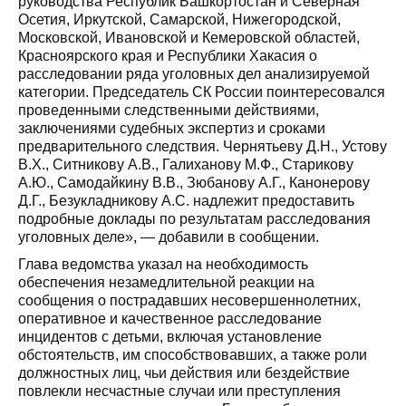
руководства Республик Башкортостан и Северная
Осетия, Иркутской, Самарской, Нижегородской,
Московской, Ивановской и Кемеровской областей,
Красноярского края и Республики Хакасия о
расследовании ряда уголовных дел анализируемой
категории. Председатель СК России поинтересовался
проведенными следственными действиями,
заключениями судебных экспертиз и сроками
предварительного следствия. Чернятьеву Д.Н., Устову
В.Х., Ситникову А.В., Галиханову М.Ф., Старикову
А.Ю., Самодайкину В.В., Зюбанову А.Г., Канонерову
Д.Г., Безукладникову А.С. надлежит предоставить
подробные доклады по результатам расследования
уголовных деле», — добавили в сообщении.
Глава ведомства указал на необходимость
обеспечения незамедлительной реакции на
сообщения о пострадавших несовершеннолетних,
оперативное и качественное расследование
инцидентов с детьми, включая установление
обстоятельств, им способствовавших, а также роли
должностных лиц, чьи действия или бездействие
повлекли несчастные случаи или преступления