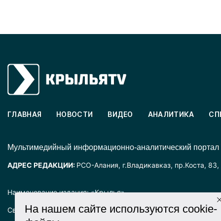
ГЛАВНАЯ
НОВОСТИ
ВИДЕО
АНАЛИТИКА
СП
Mультимедийный информационно-аналитический портал
АДРЕС РЕДАКЦИИ:
РСО-Алания, г.Владикавказ, пр.Коста, 83,
Наименование издания: «Крылья».
На нашем сайте используются cookie-
Свидетельство о регистрации СМИ ЭЛ № ФС77-72025 выда