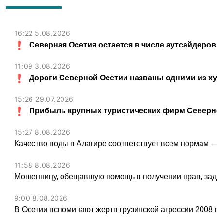
16:22 5.08.2026
Северная Осетия остается в числе аутсайдеров
11:09 3.08.2026
Дороги Северной Осетии названы одними из х
15:26 29.07.2026
Прибыль крупных туристических фирм Северно
15:27 8.08.2026
Качество воды в Алагире соответствует всем нормам 
11:58 8.08.2026
Мошенницу, обещавшую помощь в получении прав, зад
9:00 8.08.2026
В Осетии вспоминают жертв грузинской агрессии 2008 