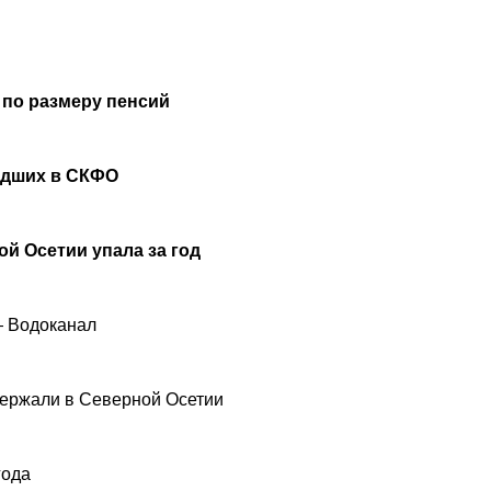
 по размеру пенсий
удших в СКФО
й Осетии упала за год
— Водоканал
ержали в Северной Осетии
года