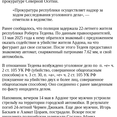
прокуратуре Северной Осетии.
«Прокуратура республики осуществляет надзор за
ходом расследования уголовного дела», —
отметили в ведомстве.
Ранее сообщалось, что полиция задержала 22-летнего жителя
республики Роберта Тедеева. По данным правоохранителей,
13 мая 2025 года к нему обратился знакомый с предложением
оказать содействие в убийстве жителя Ардона, на что
фигурант дал свое согласие. После этого Тедеев предоставил
знакомому автомат, снаряженный патронами 7.62 мм, и свой
автомобиль.
В отношении Тедеева возбуждено уголовное дело по п. «е» ч.
2 ст. 105 УК РФ (убийство, совершенное общеопасным
способом) и ч. 3 ст. 30, п. «а», «е» ч. 2 ст. 105 УК РФ
(покушение на убийство двух и более лиц, совершенное
общеопасным способом). Оно соединено с ранее заведенным
по факту инцидента делом.
Напомним, вечером 14 мая в Ардоне трое мужчин устроили
стрельбу на территории городской автомойки. В результате
погиб 24-летний Чермен Джикаев. Еще двое мужчин, Игорь
Баскаев и Азамат Цораев, пострадали. Вскоре после
инцидента полицейские задержали Сослана Абаева,