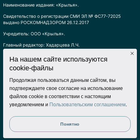
Наименование издания: «Крылья».
Свидетельство о регистрации СМИ ЭЛ № ФС77-72025
выдано РОСКОМНАДЗОРОМ 26.12.2017
Учредитель: ООО «Крылья».
Главный редактор: Хадарцева Л.Ч.
Информация на сайте предназначена для лиц старше 16 лет.
На нашем сайте используются
cookie-файлы
Все права на любые материалы, опубликованные на сайте,
защищены в соответствии с российским законодательством
об интеллектуальной собственности. Любое использование
Продолжая пользоваться данным сайтом, вы
текстовых, фото, аудио и видеоматериалов возможно только
подтверждаете свое согласие на использование
с согласия правообладателя (ООО «Крылья») и при строгом
файлов cookie в соответствии с настоящим
наличии ссылки на ресурс. Для сетевых ресурсов –
уведомлением и
Пользовательским соглашением
.
гиперссылка.
Разработка сайта
Понятно