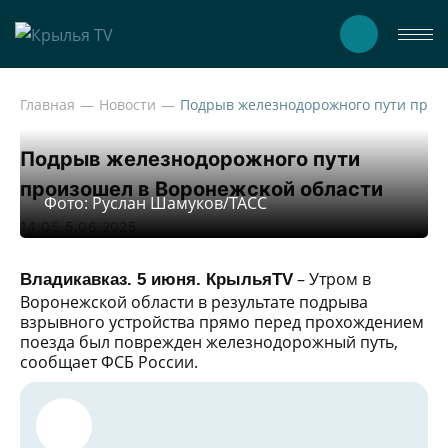
Главная
Новости
Подрыв железнодо
Подрыв железнодорожного пути
произошел в Воронежской области
Фото: Руслан Шамуков/ТАСС
14:05 5.06.2025
– Утром в
Владикавказ. 5 июня. КрыльяTV
Воронежской области в результате подрыва
взрывного устройства прямо перед прохождением
поезда был поврежден железнодорожный путь,
сообщает ФСБ России.