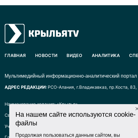
ГЛАВНАЯ
НОВОСТИ
ВИДЕО
АНАЛИТИКА
СП
Mультимедийный информационно-аналитический портал
АДРЕС РЕДАКЦИИ:
РСО-Алания, г.Владикавказ, пр.Коста, 83,
Наименование издания: «Крылья».
На нашем сайте используются cookie-
Свидетельство о регистрации СМИ ЭЛ № ФС77-72025 выда
файлы
Учредитель: ООО «Крылья».
Продолжая пользоваться данным сайтом, вы
Главный редактор: Хадарцева Л.Ч.