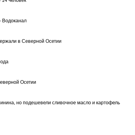
 14 человек
— Водоканал
ержали в Северной Осетии
года
Северной Осетии
инина, но подешевели сливочное масло и картофель