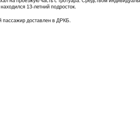
хал на проезжую часть с тротуара. Средством индивидуаль
 находился 13-летний подросток.
й пассажир доставлен в ДРКБ.