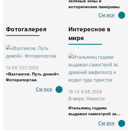
зеленые зоны и
исторические панорамы
См все
Фотогалерея
Интересное в
мире
14:39 7.07.2025
«Вахтангов. Путь домой».
Фоторепортаж
См все
16:15 6.08.2026
В мире, Новости
Итальянец годами
выдавал самострой за
древний амфитеатр и
См все
водил туда туристов