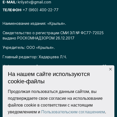
E-MAIL:
krilyatv@gmail.com
ТЕЛЕФОН:
+7 (960) 400-22-77
Наименование издания: «Крылья».
Свидетельство о регистрации СМИ ЭЛ № ФС77-72025
выдано РОСКОМНАДЗОРОМ 26.12.2017
Учредитель: ООО «Крылья».
Главный редактор: Хадарцева Л.Ч.
Информация на сайте предназначена для лиц старше 16
лет.
На нашем сайте используются
cookie-файлы
Все права на любые материалы, опубликованные на сайте,
защищены в соответствии с российским
законодательством об интеллектуальной собственности.
Продолжая пользоваться данным сайтом, вы
Любое использование текстовых, фото, аудио и
подтверждаете свое согласие на использование
видеоматериалов возможно только с согласия
файлов cookie в соответствии с настоящим
правообладателя (ООО «Крылья») и при строгом наличии
уведомлением и
Пользовательским соглашением
.
ссылки на ресурс. Для сетевых ресурсов – гиперссылка.