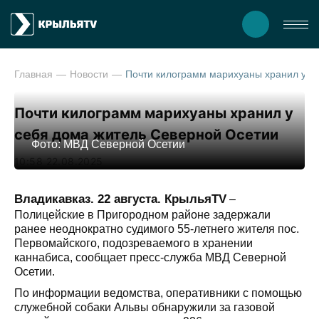
Главная
Новости
Почти килограмм марихуаны хранил 
Почти килограмм марихуаны хранил у
себя дома житель Северной Осетии
Фото: МВД Северной Осетии
10:58 22.08.2025
Владикавказ. 22 августа. КрыльяTV
–
Полицейские в Пригородном районе задержали
ранее неоднократно судимого 55-летнего жителя пос.
Первомайского, подозреваемого в хранении
каннабиса, сообщает пресс-служба МВД Северной
Осетии.
По информации ведомства, оперативники с помощью
служебной собаки Альвы обнаружили за газовой