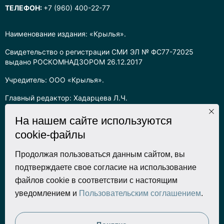
ТЕЛЕФОН:
+7 (960) 400-22-77
Наименование издания: «Крылья».
Свидетельство о регистрации СМИ ЭЛ № ФС77-72025
выдано РОСКОМНАДЗОРОМ 26.12.2017
Учредитель: ООО «Крылья».
Главный редактор: Хадарцева Л.Ч.
Информация на сайте предназначена для лиц старше 16 лет.
На нашем сайте используются
cookie-файлы
Все права на любые материалы, опубликованные на сайте,
защищены в соответствии с российским законодательством
об интеллектуальной собственности. Любое использование
Продолжая пользоваться данным сайтом, вы
текстовых, фото, аудио и видеоматериалов возможно только
подтверждаете свое согласие на использование
с согласия правообладателя (ООО «Крылья») и при строгом
файлов cookie в соответствии с настоящим
наличии ссылки на ресурс. Для сетевых ресурсов –
уведомлением и
Пользовательским соглашением
.
гиперссылка.
Разработка сайта