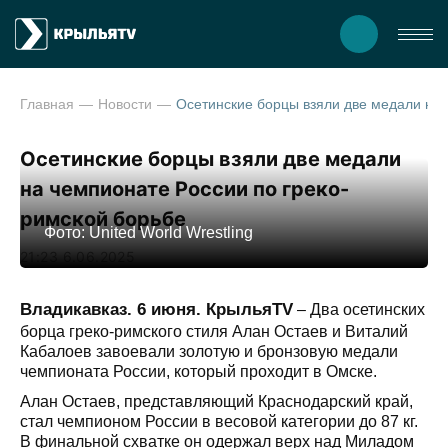
Главная
Новости
Осетинские борцы взяли две медали на че
Осетинские борцы взяли две медали
на чемпионате России по греко-
римской борьбе
Фото: United World Wrestling
21:23 6.06.2025
Владикавказ. 6 июня. КрыльяTV
– Два осетинских
борца греко-римского стиля Алан Остаев и Виталий
Кабалоев завоевали золотую и бронзовую медали
чемпионата России, который проходит в Омске.
Алан Остаев, представляющий Краснодарский край,
стал чемпионом России в весовой категории до 87 кг.
В финальной схватке он одержал верх над Миладом