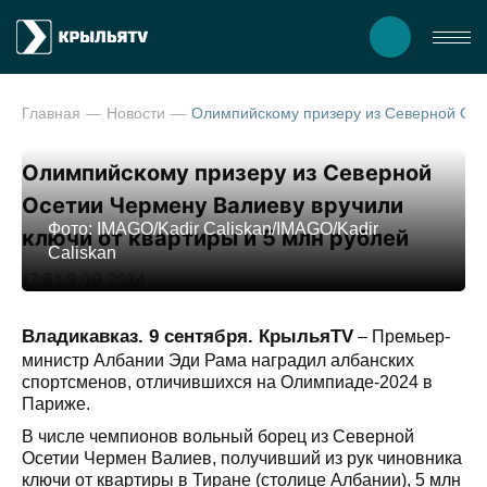
Главная
Новости
Олимпийскому призеру из Северной Осетии Чермену 
Олимпийскому призеру из Северной
Осетии Чермену Валиеву вручили
Фото: IMAGO/Kadir Caliskan/IMAGO/Kadir
ключи от квартиры и 5 млн рублей
Caliskan
17:51 9.09.2024
Владикавказ. 9 сентября. КрыльяTV
– Премьер-
министр Албании Эди Рама наградил албанских
спортсменов, отличившихся на Олимпиаде-2024 в
Париже.
В числе чемпионов вольный борец из Северной
Осетии Чермен Валиев, получивший из рук чиновника
ключи от квартиры в Тиране (столице Албании), 5 млн