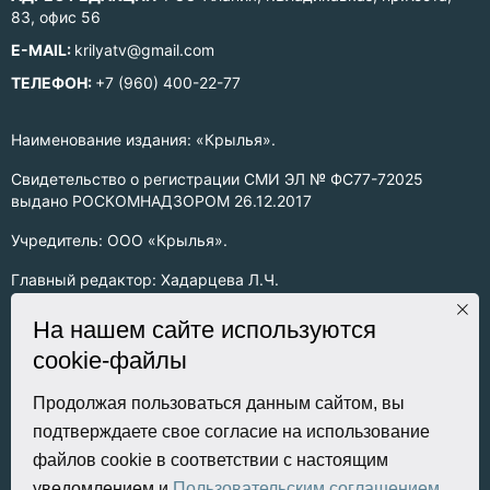
83, офис 56
E-MAIL:
krilyatv@gmail.com
ТЕЛЕФОН:
+7 (960) 400-22-77
Наименование издания: «Крылья».
Свидетельство о регистрации СМИ ЭЛ № ФС77-72025
выдано РОСКОМНАДЗОРОМ 26.12.2017
Учредитель: ООО «Крылья».
Главный редактор: Хадарцева Л.Ч.
Информация на сайте предназначена для лиц старше 16 лет.
На нашем сайте используются
cookie-файлы
Все права на любые материалы, опубликованные на сайте,
защищены в соответствии с российским законодательством
об интеллектуальной собственности. Любое использование
Продолжая пользоваться данным сайтом, вы
текстовых, фото, аудио и видеоматериалов возможно только
подтверждаете свое согласие на использование
с согласия правообладателя (ООО «Крылья») и при строгом
файлов cookie в соответствии с настоящим
наличии ссылки на ресурс. Для сетевых ресурсов –
уведомлением и
Пользовательским соглашением
.
гиперссылка.