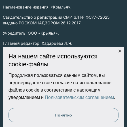
Наименование издания: «Крылья».
Свидетельство о регистрации СМИ ЭЛ № ФС77-72025
выдано РОСКОМНАДЗОРОМ 26.12.2017
Учредитель: ООО «Крылья».
Главный редактор: Хадарцева Л.Ч.
Информация на сайте предназначена для лиц старше 16 лет.
На нашем сайте используются
cookie-файлы
Все права на любые материалы, опубликованные на сайте,
защищены в соответствии с российским законодательством
об интеллектуальной собственности. Любое использование
Продолжая пользоваться данным сайтом, вы
текстовых, фото, аудио и видеоматериалов возможно только
подтверждаете свое согласие на использование
с согласия правообладателя (ООО «Крылья») и при строгом
файлов cookie в соответствии с настоящим
наличии ссылки на ресурс. Для сетевых ресурсов –
уведомлением и
Пользовательским соглашением
.
гиперссылка.
Разработка сайта
Понятно