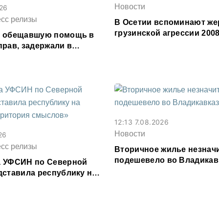
Новости
026
есс релизы
В Осетии вспоминают же
грузинской агрессии 2008
, обещавшую помощь в
прав, задержали в
сетии
12:13 7.08.2026
Новости
26
есс релизы
Вторичное жилье незнач
подешевело во Владикав
 УФСИН по Северной
месяц
дставила республику на
рритория смыслов»