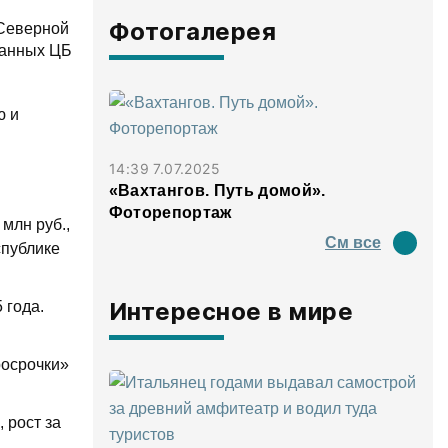
Фотогалерея
 Северной
данных ЦБ
ю и
14:39 7.07.2025
«Вахтангов. Путь домой».
Фоторепортаж
млн руб.,
См все
спублике
Интересное в мире
 года.
росрочки»
 рост за