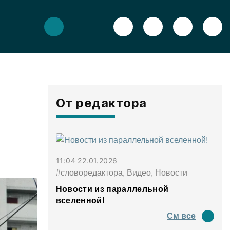
От редактора
11:04 22.01.2026
#словоредактора, Видео, Новости
Новости из параллельной
вселенной!
См все