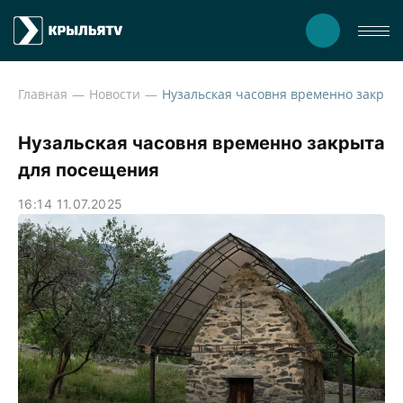
Главная
Новости
Нузальская ча
Нузальская часовня временно закрыта
для посещения
16:14 11.07.2025