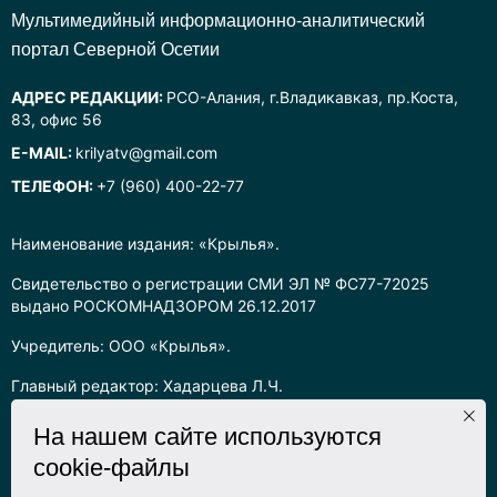
Mультимедийный информационно-аналитический
портал Северной Осетии
АДРЕС РЕДАКЦИИ:
РСО-Алания, г.Владикавказ, пр.Коста,
83, офис 56
E-MAIL:
krilyatv@gmail.com
ТЕЛЕФОН:
+7 (960) 400-22-77
Наименование издания: «Крылья».
Свидетельство о регистрации СМИ ЭЛ № ФС77-72025
выдано РОСКОМНАДЗОРОМ 26.12.2017
Учредитель: ООО «Крылья».
Главный редактор: Хадарцева Л.Ч.
Информация на сайте предназначена для лиц старше 16 лет.
На нашем сайте используются
cookie-файлы
Все права на любые материалы, опубликованные на сайте,
защищены в соответствии с российским законодательством