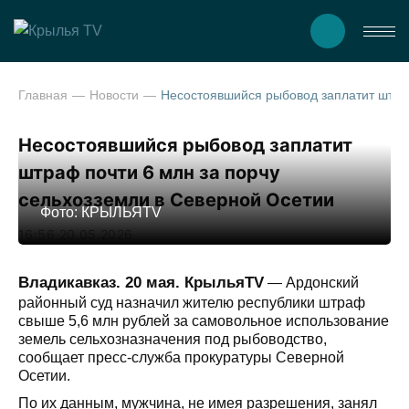
Главная
Новости
Несостоявшийся рыбовод заплатит штраф почти 6 млн за порч
Несостоявшийся рыбовод заплатит
штраф почти 6 млн за порчу
сельхозземли в Северной Осетии
Фото: КРЫЛЬЯTV
16:56 20.05.2026
Владикавказ. 20 мая. КрыльяTV
— Ардонский
районный суд назначил жителю республики штраф
свыше 5,6 млн рублей за самовольное использование
земель сельхозназначения под рыбоводство,
сообщает пресс-служба прокуратуры Северной
Осетии.
По их данным, мужчина, не имея разрешения, занял