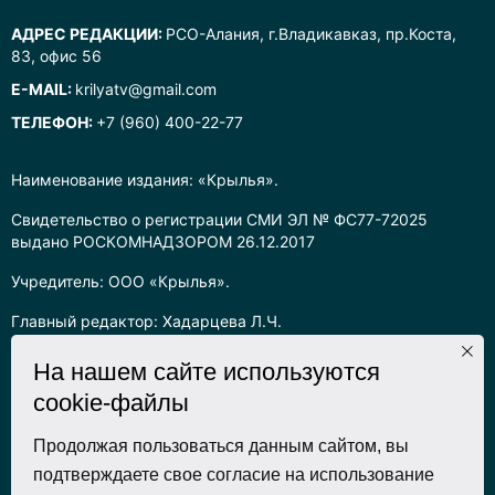
АДРЕС РЕДАКЦИИ:
РСО-Алания, г.Владикавказ, пр.Коста,
83, офис 56
E-MAIL:
krilyatv@gmail.com
ТЕЛЕФОН:
+7 (960) 400-22-77
Наименование издания: «Крылья».
Свидетельство о регистрации СМИ ЭЛ № ФС77-72025
выдано РОСКОМНАДЗОРОМ 26.12.2017
Учредитель: ООО «Крылья».
Главный редактор: Хадарцева Л.Ч.
Информация на сайте предназначена для лиц старше 16 лет.
На нашем сайте используются
cookie-файлы
Все права на любые материалы, опубликованные на сайте,
защищены в соответствии с российским законодательством
об интеллектуальной собственности. Любое использование
Продолжая пользоваться данным сайтом, вы
текстовых, фото, аудио и видеоматериалов возможно только
подтверждаете свое согласие на использование
с согласия правообладателя (ООО «Крылья») и при строгом