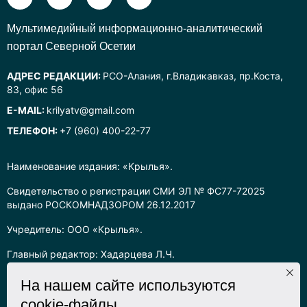
Mультимедийный информационно-аналитический
портал Северной Осетии
АДРЕС РЕДАКЦИИ:
РСО-Алания, г.Владикавказ, пр.Коста,
83, офис 56
E-MAIL:
krilyatv@gmail.com
ТЕЛЕФОН:
+7 (960) 400-22-77
Наименование издания: «Крылья».
Свидетельство о регистрации СМИ ЭЛ № ФС77-72025
выдано РОСКОМНАДЗОРОМ 26.12.2017
Учредитель: ООО «Крылья».
Главный редактор: Хадарцева Л.Ч.
Информация на сайте предназначена для лиц старше 16 лет.
На нашем сайте используются
cookie-файлы
Все права на любые материалы, опубликованные на сайте,