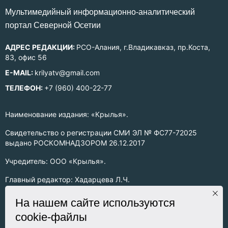
Mультимедийный информационно-аналитический
портал Северной Осетии
АДРЕС РЕДАКЦИИ:
РСО-Алания, г.Владикавказ, пр.Коста,
83, офис 56
E-MAIL:
krilyatv@gmail.com
ТЕЛЕФОН:
+7 (960) 400-22-77
Наименование издания: «Крылья».
Свидетельство о регистрации СМИ ЭЛ № ФС77-72025
выдано РОСКОМНАДЗОРОМ 26.12.2017
Учредитель: ООО «Крылья».
Главный редактор: Хадарцева Л.Ч.
Информация на сайте предназначена для лиц старше 16 лет.
На нашем сайте используются
cookie-файлы
Все права на любые материалы, опубликованные на сайте,
защищены в соответствии с российским законодательством