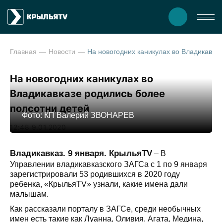
Главная
Новости
На новогодних каникулах во Вл
На новогодних каникулах во
Владикавказе родились более
полсотни детей
Фото: КП Валерий ЗВОНАРЕВ
12:48 9.01.2020
Владикавказ. 9 января. КрыльяTV
– В
Управлении владикавказского ЗАГСа с 1 по 9 января
зарегистрировали 53 родившихся в 2020 году
ребенка, «КрыльяTV» узнали, какие имена дали
малышам.
Как рассказали порталу в ЗАГСе, среди необычных
имен есть такие как Луанна, Оливия, Агата, Медина,