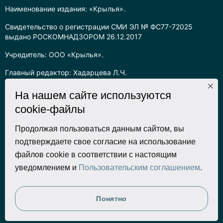
Наименование издания: «Крылья».
Свидетельство о регистрации СМИ ЭЛ № ФС77-72025
выдано РОСКОМНАДЗОРОМ 26.12.2017
Учредитель: ООО «Крылья».
Главный редактор: Хадарцева Л.Ч.
Информация на сайте предназначена для лиц старше 16 лет.
На нашем сайте используются
cookie-файлы
Все права на любые материалы, опубликованные на сайте,
защищены в соответствии с российским законодательством
об интеллектуальной собственности. Любое использование
Продолжая пользоваться данным сайтом, вы
текстовых, фото, аудио и видеоматериалов возможно только
подтверждаете свое согласие на использование
с согласия правообладателя (ООО «Крылья») и при строгом
файлов cookie в соответствии с настоящим
наличии ссылки на ресурс. Для сетевых ресурсов –
уведомлением и
Пользовательским соглашением
.
гиперссылка.
Разработка сайта
Понятно