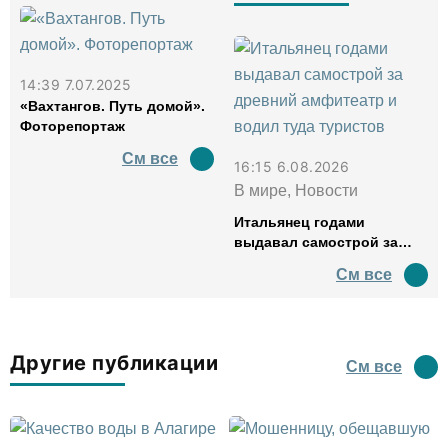
14:39 7.07.2025
«Вахтангов. Путь домой».
Фоторепортаж
См все
16:15 6.08.2026
В мире, Новости
Итальянец годами
выдавал самострой за
древний амфитеатр и
См все
водил туда туристов
Другие публикации
См все