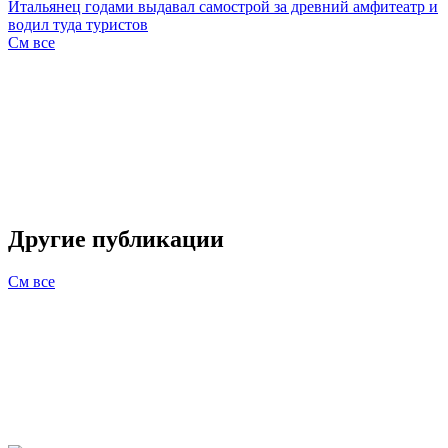
Итальянец годами выдавал самострой за древний амфитеатр и
водил туда туристов
См все
Другие публикации
См все