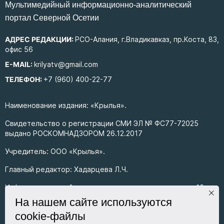
Mультимедийный информационно-аналитический
портал Северной Осетии
АДРЕС РЕДАКЦИИ:
РСО-Алания, г.Владикавказ, пр.Коста, 83,
офис 56
E-MAIL:
krilyatv@gmail.com
ТЕЛЕФОН:
+7 (960) 400-22-77
Наименование издания: «Крылья».
Свидетельство о регистрации СМИ ЭЛ № ФС77-72025
выдано РОСКОМНАДЗОРОМ 26.12.2017
Учредитель: ООО «Крылья».
Главный редактор: Хадарцева Л.Ч.
Информация на сайте предназначена для лиц старше 16
лет.
На нашем сайте используются
cookie-файлы
Все права на любые материалы, опубликованные на сайте,