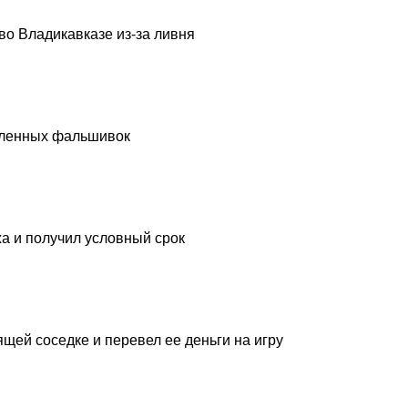
о Владикавказе из-за ливня
вленных фальшивок
а и получил условный срок
щей соседке и перевел ее деньги на игру