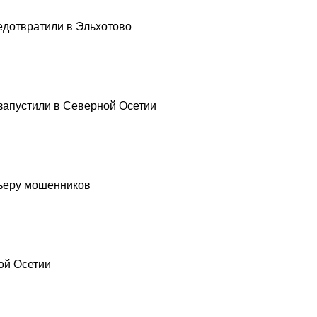
едотвратили в Эльхотово
запустили в Северной Осетии
рьеру мошенников
ой Осетии