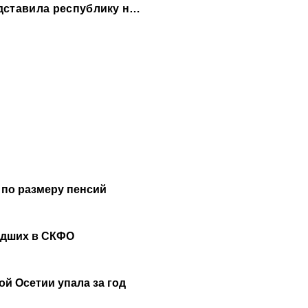
месяц
дставила республику на
рритория смыслов»
 по размеру пенсий
удших в СКФО
й Осетии упала за год