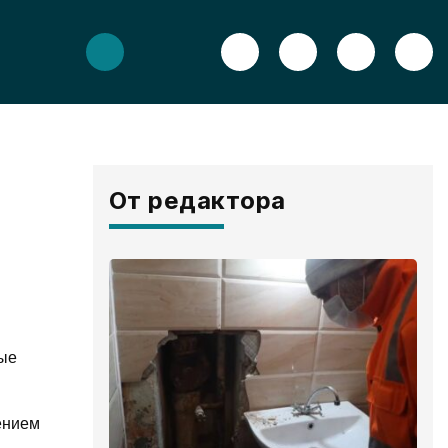
От редактора
вые
ением