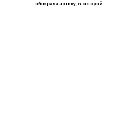
обокрала аптеку, в которой
работала, более чем на 300 тыс.
рублей