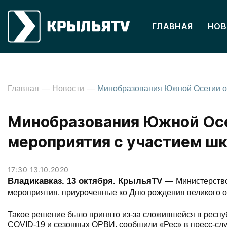
ГЛАВНАЯ
НОВ
Главная
Новости
Минобразования Южной Осе
мероприятия с участием ш
17:30 13.10.2020
Владикавказ. 13 октября. КрыльяТV —
Министерств
мероприятия, приуроченные ко Дню рождения великого ос
Такое решение было принято из-за сложившейся в респу
COVID-19 и сезонных ОРВИ, сообщили «Рес» в пресс-сл