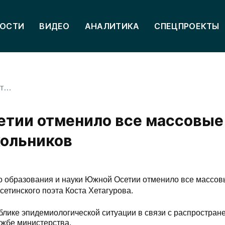
ОСТИ
ВИДЕО
АНАЛИТИКА
СПЕЦПРОЕКТЫ
Минобразования Южной Осетии отменило все массовые мероприятия с участием школьников
тии отменило все массовые
кольников
о образования и науки Южной Осетии отменило все массо
етинского поэта Коста Хетагурова.
блике эпидемиологической ситуации в связи с распростран
ужбе министерства.