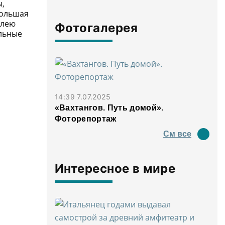
ы,
большая
олею
Фотогалерея
ельные
14:39 7.07.2025
«Вахтангов. Путь домой».
Фоторепортаж
См все
Интересное в мире