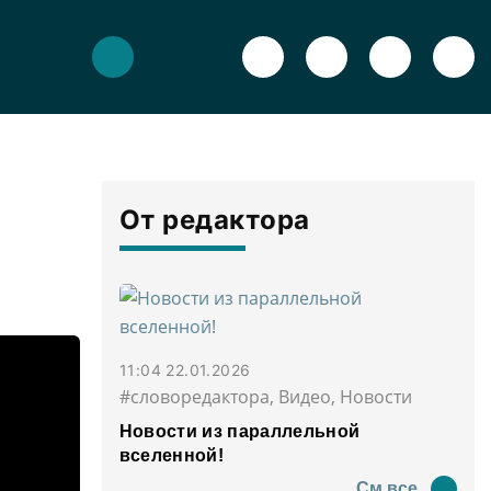
От редактора
11:04 22.01.2026
#словоредактора, Видео, Новости
Новости из параллельной
вселенной!
См все