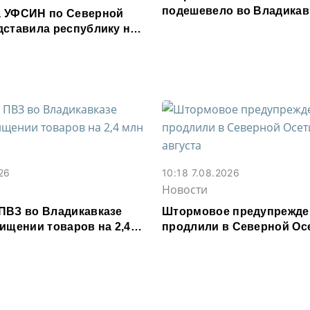
подешевело во Владикав
 УФСИН по Северной
месяц
дставила республику на
рритория смыслов»
26
10:18 7.08.2026
Новости
ПВЗ во Владикавказе
Штормовое предупрежде
ищении товаров на 2,4
продлили в Северной Осе
августа