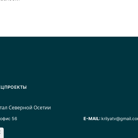
ЕЦПРОЕКТЫ
ал Северной Осетии
 офис 56
E-MAIL:
krilyatv@gmail.c