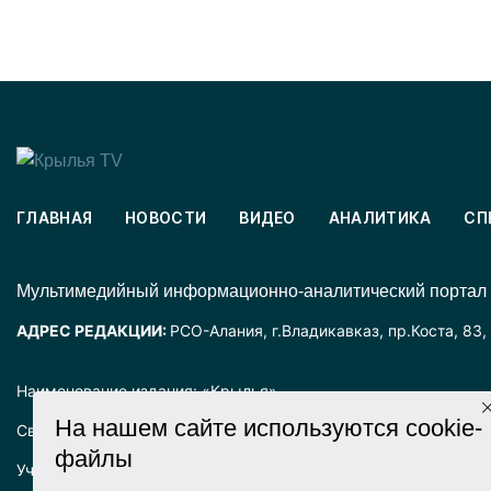
ГЛАВНАЯ
НОВОСТИ
ВИДЕО
АНАЛИТИКА
СП
Mультимедийный информационно-аналитический портал
АДРЕС РЕДАКЦИИ:
РСО-Алания, г.Владикавказ, пр.Коста, 83,
Наименование издания: «Крылья».
На нашем сайте используются cookie-
Свидетельство о регистрации СМИ ЭЛ № ФС77-72025 выда
файлы
Учредитель: ООО «Крылья».