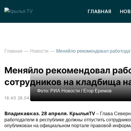
ГЛАВНАЯ
НОВ
Главная
Новости
Меняйло рекомендовал раб
сотрудников на кладбища н
Фото: РИА Новости / Егор Еремов
18:40 28.04.2025
Владикавказ. 28 апреля. КрыльяTV
– Глава Северн
работодатели в республике должны
отпустить сотрудник
опубликован на официальном портале правовой информ