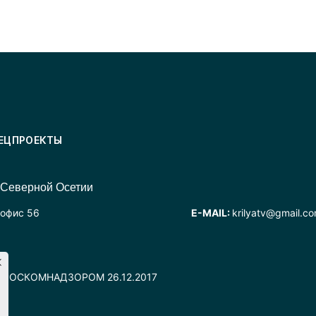
ЕЦПРОЕКТЫ
 Северной Осетии
 офис 56
E-MAIL:
krilyatv@gmail.c
но РОСКОМНАДЗОРОМ 26.12.2017