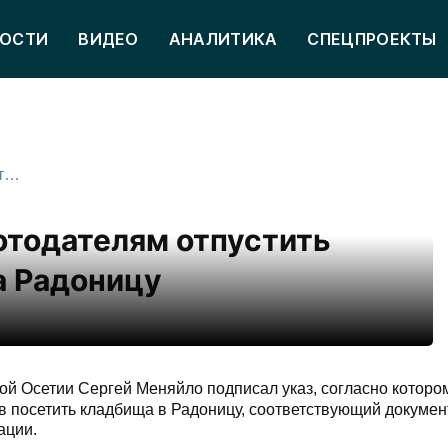
ОСТИ
ВИДЕО
АНАЛИТИКА
СПЕЦПРОЕКТЫ
Меняйло рекомендовал работодателям отпустить сотрудников на кладбища на Радоницу
отодателям отпустить
а Радоницу
ой Осетии Сергей Меняйло подписал указ, согласно которо
ов посетить кладбища в Радоницу, соответствующий докумен
ации.