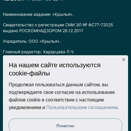
Наименование издания: «Крылья».
Свидетельство о регистрации СМИ ЭЛ № ФС77-72025
выдано РОСКОМНАДЗОРОМ 26.12.2017
Учредитель: ООО «Крылья».
Главный редактор: Хадарцева Л.Ч.
Информация на сайте предназначена для лиц старше 16 лет.
На нашем сайте используются
cookie-файлы
Все права на любые материалы, опубликованные на сайте,
защищены в соответствии с российским законодательством
об интеллектуальной собственности. Любое использование
Продолжая пользоваться данным сайтом, вы
текстовых, фото, аудио и видеоматериалов возможно только
подтверждаете свое согласие на использование
с согласия правообладателя (ООО «Крылья») и при строгом
файлов cookie в соответствии с настоящим
наличии ссылки на ресурс. Для сетевых ресурсов –
уведомлением и
Пользовательским соглашением
.
гиперссылка.
Разработка сайта
Понятно