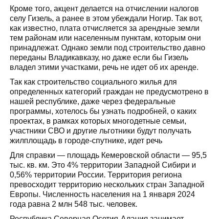
Кроме того, акцент делается на отчислении налогов
селу Гизель, а ранее в этом убеждали Ногир. Так вот,
как известно, плата отчисляется за арендные земли
тем районам или населенным пунктам, которым они
принадлежат. Однако земли под строительство давно
переданы Владикавказу, но даже если бы Гизель
владел этими участками, речь не идет об их аренде.
Так как строительство социального жилья для
определенных категорий граждан не предусмотрено в
нашей республике, даже через федеральные
программы, хотелось бы узнать подробней, о каких
проектах, в рамках которых многодетные семьи,
участники СВО и другие льготники будут получать
жилплощадь в городе-спутнике, идет речь
Для справки — площадь Кемеровской области — 95,5
тыс. кв. км. Это 4% территории Западной Сибири и
0,56% территории России. Территория региона
превосходит территорию нескольких стран Западной
Европы. Численность населения на 1 января 2024
года равна 2 млн 548 тыс. человек.
Республика Северная Осетия-Алания занимает