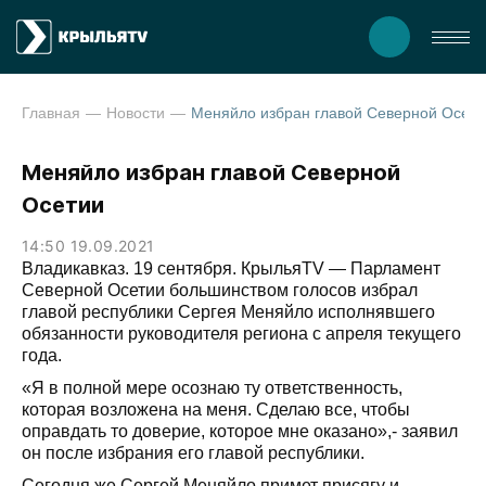
Главная
Новости
Меняйло избран главой Северной Осети
Меняйло избран главой Северной
Осетии
14:50 19.09.2021
Владикавказ. 19 сентября. КрыльяTV — Парламент
Северной Осетии большинством голосов избрал
главой республики Сергея Меняйло исполнявшего
обязанности руководителя региона с апреля текущего
года.
«Я в полной мере осознаю ту ответственность,
которая возложена на меня. Сделаю все, чтобы
оправдать то доверие, которое мне оказано»,- заявил
он после избрания его главой республики.
Сегодня же Сергей Меняйло примет присягу и