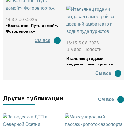
14:39 7.07.2025
«Вахтангов. Путь домой».
Фоторепортаж
См все
16:15 6.08.2026
В мире, Новости
Итальянец годами
выдавал самострой за
древний амфитеатр и
См все
водил туда туристов
Другие публикации
См все