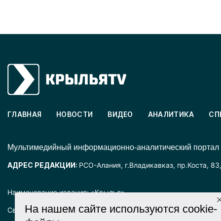
ГЛАВНАЯ
НОВОСТИ
ВИДЕО
АНАЛИТИКА
СП
Mультимедийный информационно-аналитический портал
АДРЕС РЕДАКЦИИ:
РСО-Алания, г.Владикавказ, пр.Коста, 83
Наименование издания: «Крылья».
На нашем сайте используются cookie-
Свидетельство о регистрации СМИ ЭЛ № ФС77-72025 выда