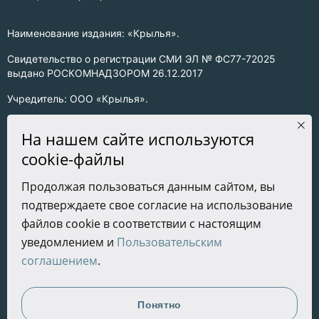
Наименование издания: «Крылья».
Свидетельство о регистрации СМИ ЭЛ № ФС77-72025
выдано РОСКОМНАДЗОРОМ 26.12.2017
Учредитель: ООО «Крылья».
Главный редактор: Хадарцева Л.Ч.
На нашем сайте используются
Информация на сайте предназначена для лиц старше 16 лет.
cookie-файлы
Все права на любые материалы, опубликованные на сайте,
Продолжая пользоваться данным сайтом, вы
защищены в соответствии с российским законодательством
подтверждаете свое согласие на использование
об интеллектуальной собственности. Любое использование
текстовых, фото, аудио и видеоматериалов возможно только
файлов cookie в соответствии с настоящим
с согласия правообладателя (ООО «Крылья») и при строгом
уведомлением и
Пользовательским
наличии ссылки на ресурс. Для сетевых ресурсов –
соглашением
.
гиперссылка.
Разработка сайта
Понятно