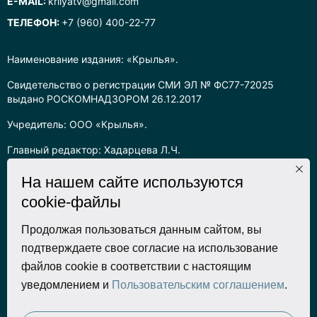
E-MAIL:
krilyatv@gmail.com
ТЕЛЕФОН:
+7 (960) 400-22-77
Наименование издания: «Крылья».
Свидетельство о регистрации СМИ ЭЛ № ФС77-72025
выдано РОСКОМНАДЗОРОМ 26.12.2017
Учредитель: ООО «Крылья».
Главный редактор: Хадарцева Л.Ч.
Информация на сайте предназначена для лиц старше 16 лет.
На нашем сайте используются
cookie-файлы
Все права на любые материалы, опубликованные на сайте,
защищены в соответствии с российским законодательством
об интеллектуальной собственности. Любое использование
Продолжая пользоваться данным сайтом, вы
текстовых, фото, аудио и видеоматериалов возможно только
подтверждаете свое согласие на использование
с согласия правообладателя (ООО «Крылья») и при строгом
файлов cookie в соответствии с настоящим
наличии ссылки на ресурс. Для сетевых ресурсов –
уведомлением и
Пользовательским соглашением
.
гиперссылка.