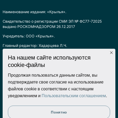
Наименование издания: «Крылья».
Свидетельство о регистрации СМИ ЭЛ № ФС77-72025
выдано РОСКОМНАДЗОРОМ 26.12.2017
Учредитель: ООО «Крылья».
Главный редактор: Хадарцева Л.Ч.
Информация на сайте предназначена для лиц старше 16 лет.
На нашем сайте используются
cookie-файлы
Все права на любые материалы, опубликованные на сайте,
защищены в соответствии с российским законодательством
об интеллектуальной собственности. Любое использование
Продолжая пользоваться данным сайтом, вы
текстовых, фото, аудио и видеоматериалов возможно только
подтверждаете свое согласие на использование
с согласия правообладателя (ООО «Крылья») и при строгом
файлов cookie в соответствии с настоящим
наличии ссылки на ресурс. Для сетевых ресурсов –
уведомлением и
Пользовательским соглашением
.
гиперссылка.
Разработка сайта
Понятно