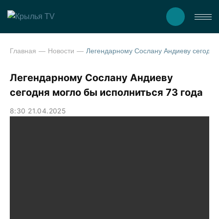
Главная
Новости
Легендарному Сослану Андиеву сегодня могло бы 
Легендарному Сослану Андиеву
сегодня могло бы исполниться 73 года
8:30 21.04.2025