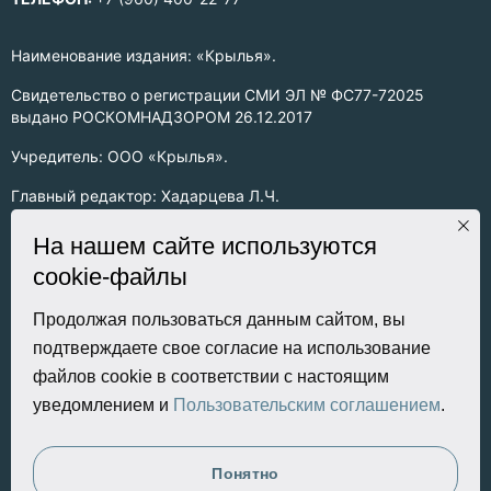
Наименование издания: «Крылья».
Свидетельство о регистрации СМИ ЭЛ № ФС77-72025
выдано РОСКОМНАДЗОРОМ 26.12.2017
Учредитель: ООО «Крылья».
Главный редактор: Хадарцева Л.Ч.
Информация на сайте предназначена для лиц старше 16 лет.
На нашем сайте используются
cookie-файлы
Все права на любые материалы, опубликованные на сайте,
защищены в соответствии с российским законодательством
об интеллектуальной собственности. Любое использование
Продолжая пользоваться данным сайтом, вы
текстовых, фото, аудио и видеоматериалов возможно только
подтверждаете свое согласие на использование
с согласия правообладателя (ООО «Крылья») и при строгом
файлов cookie в соответствии с настоящим
наличии ссылки на ресурс. Для сетевых ресурсов –
уведомлением и
Пользовательским соглашением
.
гиперссылка.
Разработка сайта
Понятно