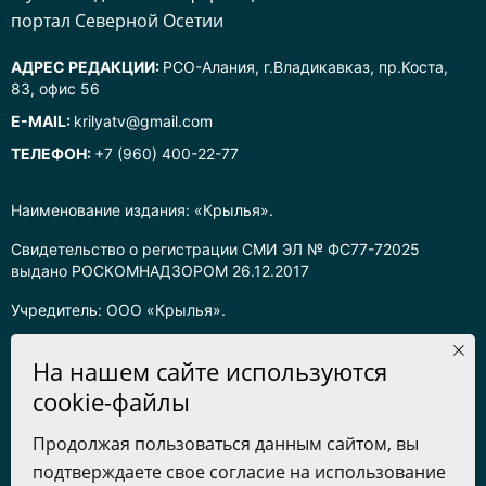
портал Северной Осетии
АДРЕС РЕДАКЦИИ:
РСО-Алания, г.Владикавказ, пр.Коста,
83, офис 56
E-MAIL:
krilyatv@gmail.com
ТЕЛЕФОН:
+7 (960) 400-22-77
Наименование издания: «Крылья».
Свидетельство о регистрации СМИ ЭЛ № ФС77-72025
выдано РОСКОМНАДЗОРОМ 26.12.2017
Учредитель: ООО «Крылья».
Главный редактор: Хадарцева Л.Ч.
На нашем сайте используются
Информация на сайте предназначена для лиц старше 16 лет.
cookie-файлы
Все права на любые материалы, опубликованные на сайте,
Продолжая пользоваться данным сайтом, вы
защищены в соответствии с российским законодательством
подтверждаете свое согласие на использование
об интеллектуальной собственности. Любое использование