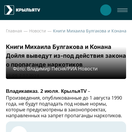
Главная
Новости
Книги Михаила Булгакова и Конана Дойля выв
Книги Михаила Булгакова и Конана
Дойля выведут из-под действия закона
о пропаганде наркотиков
Фото: Владимир Песня/РИА Новости
13:05 2.07.2024
–
Владикавказ. 2 июля. КрыльяTV
Произведения, опубликованные до 1 августа 1990
года, не будут подпадать под новые нормы,
которые предусмотрены в законопроектах,
направленных на запрет пропаганды наркотиков.