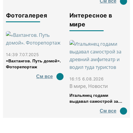
См все
Фотогалерея
Интересное в
мире
14:39 7.07.2025
«Вахтангов. Путь домой».
Фоторепортаж
См все
16:15 6.08.2026
В мире, Новости
Итальянец годами
выдавал самострой за
древний амфитеатр и
См все
водил туда туристов