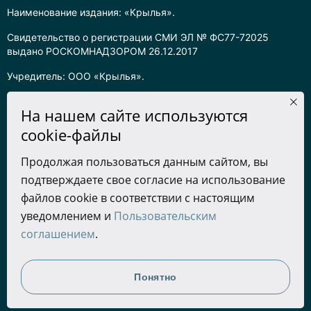
Наименование издания: «Крылья».
Свидетельство о регистрации СМИ ЭЛ № ФС77-72025
выдано РОСКОМНАДЗОРОМ 26.12.2017
Учредитель: ООО «Крылья».
Главный редактор: Хадарцева Л.Ч.
На нашем сайте используются
Информация на сайте предназначена для лиц старше 16 лет.
cookie-файлы
Все права на любые материалы, опубликованные на сайте,
Продолжая пользоваться данным сайтом, вы
защищены в соответствии с российским законодательством
подтверждаете свое согласие на использование
об интеллектуальной собственности. Любое использование
текстовых, фото, аудио и видеоматериалов возможно только
файлов cookie в соответствии с настоящим
с согласия правообладателя (ООО «Крылья») и при строгом
уведомлением и
Пользовательским
наличии ссылки на ресурс. Для сетевых ресурсов –
соглашением
.
гиперссылка.
Разработка сайта
Понятно