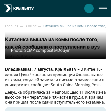
Главная
В мире
Китаянка вышла из комы после того, как ей сообщили о пост
Китаянка вышла из комы после того,
как ей сообщили о поступлении в вуз
Photo: SCMP composite/Douyin
17:49 7.08.2025
– В Китае 18-
Владикавказ. 7 августа. КрыльяTV
летняя Цзян Чэннань из провинции Хэнань вышла
из комы, когда ей зачитали письмо о зачислении в
университет, сообщает South China Morning Post.
Девушка обратилась за медпомощью 11 июля из‑за
высокой температуры и тяжести в груди. К врачам
она пришла после сдачи вступительного экзамена.