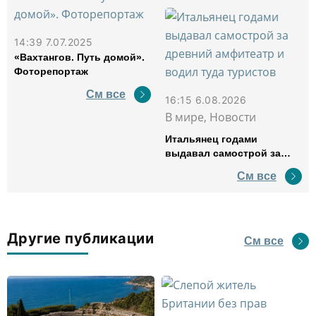
14:39 7.07.2025
«Вахтангов. Путь домой».
Фоторепортаж
См все
16:15 6.08.2026
В мире, Новости
Итальянец годами
выдавал самострой за
древний амфитеатр и
См все
водил туда туристов
Другие публикации
См все