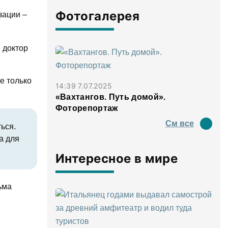
Фотогалерея
зации –
, доктор
е только
14:39 7.07.2025
«Вахтангов. Путь домой».
Фоторепортаж
См все
ься.
а для
Интересное в мире
ьма