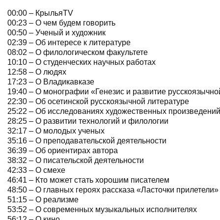
00:00 – КрыльяTV
00:23 – О чем будем говорить
00:50 – Ученый и художник
02:39 – Об интересе к литературе
08:02 – О филологическом факультете
10:10 – О студенческих научных работах
12:58 – О людях
17:23 – О Владикавказе
19:40 – О монографии «Генезис и развитие русскоязычно
22:30 – Об осетинской русскоязычной литературе
25:22 – Об исследованиях художественных произведени
28:25 – О развитии технологий и филологии
32:17 – О молодых ученых
35:16 – О преподавательской деятельности
36:39 – Об ориентирах автора
38:32 – О писательской деятельности
42:33 – О смехе
46:41 – Кто может стать хорошим писателем
48:50 – О главных героях рассказа «Ласточки прилетели»
51:15 – О реализме
53:52 – О современных музыкальных исполнителях
56:12 – О кино