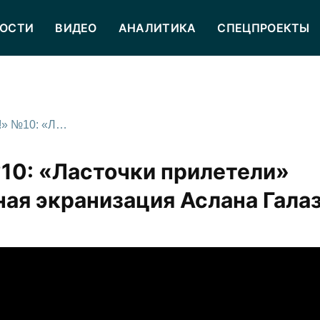
ОСТИ
ВИДЕО
АНАЛИТИКА
СПЕЦПРОЕКТЫ
«Камера, мотор, читаем!» №10: «Ласточки прилетели» Ирлана Хугаева & одноименная экранизация Аслана Галазова
№10: «Ласточки прилетели»
ная экранизация Аслана Гала