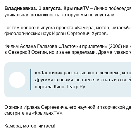
Владикавказ. 1 августа. КрыльяTV
– Лично побеседов
уникальная возможность, которую мы не упустили!
Гостем нового выпуска проекта «Камера, мотор, читаем!» 
филологических наук Ирлан Сергеевич Хугаев.
Фильм Аслана Галазова «Ласточки прилетели» (2006) не 
в Северной Осетии, но и за ее пределами. Драма главно
«»Ласточки» рассказывают о человеке, кото
Другими словами, пытается изгнать из сво
портала Кино-Театр.Ру.
О жизни Ирлана Сергеевича, его научной и творческой д
смотрите на «КрыльяхTV».
Камера, мотор, читаем!