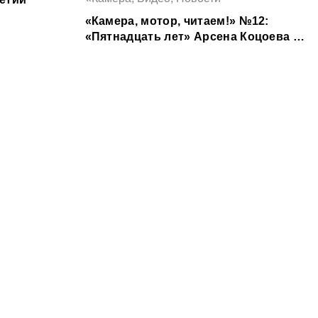
«Камера, мотор, читаем!» №12:
«Пятнадцать лет» Арсена Коцоева &
одноименная экранизация Аслана
Галазова