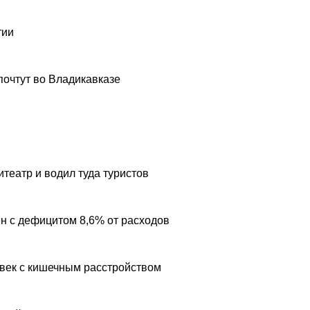
тии
почтут во Владикавказе
театр и водил туда туристов
н с дефицитом 8,6% от расходов
овек с кишечным расстройством