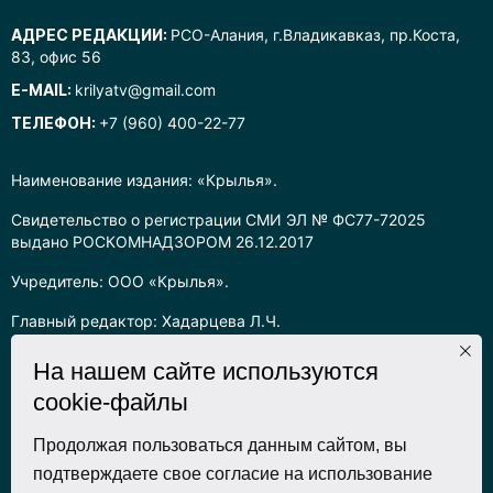
АДРЕС РЕДАКЦИИ:
РСО-Алания, г.Владикавказ, пр.Коста,
83, офис 56
E-MAIL:
krilyatv@gmail.com
ТЕЛЕФОН:
+7 (960) 400-22-77
Наименование издания: «Крылья».
Свидетельство о регистрации СМИ ЭЛ № ФС77-72025
выдано РОСКОМНАДЗОРОМ 26.12.2017
Учредитель: ООО «Крылья».
Главный редактор: Хадарцева Л.Ч.
Информация на сайте предназначена для лиц старше 16 лет.
На нашем сайте используются
cookie-файлы
Все права на любые материалы, опубликованные на сайте,
защищены в соответствии с российским законодательством
об интеллектуальной собственности. Любое использование
Продолжая пользоваться данным сайтом, вы
текстовых, фото, аудио и видеоматериалов возможно только
подтверждаете свое согласие на использование
с согласия правообладателя (ООО «Крылья») и при строгом