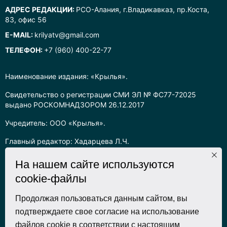
АДРЕС РЕДАКЦИИ:
РСО-Алания, г.Владикавказ, пр.Коста,
83, офис 56
E-MAIL:
krilyatv@gmail.com
ТЕЛЕФОН:
+7 (960) 400-22-77
Наименование издания: «Крылья».
Свидетельство о регистрации СМИ ЭЛ № ФС77-72025
выдано РОСКОМНАДЗОРОМ 26.12.2017
Учредитель: ООО «Крылья».
Главный редактор: Хадарцева Л.Ч.
Информация на сайте предназначена для лиц старше 16 лет.
На нашем сайте используются
cookie-файлы
Все права на любые материалы, опубликованные на сайте,
защищены в соответствии с российским законодательством
об интеллектуальной собственности. Любое использование
Продолжая пользоваться данным сайтом, вы
текстовых, фото, аудио и видеоматериалов возможно только
подтверждаете свое согласие на использование
с согласия правообладателя (ООО «Крылья») и при строгом
файлов cookie в соответствии с настоящим