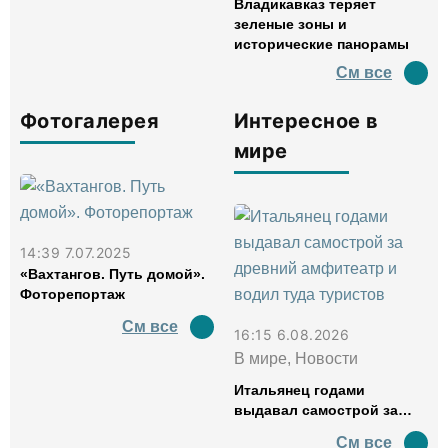
Владикавказ теряет
зеленые зоны и
исторические панорамы
См все
Фотогалерея
Интересное в
мире
14:39 7.07.2025
«Вахтангов. Путь домой».
Фоторепортаж
См все
16:15 6.08.2026
В мире, Новости
Итальянец годами
выдавал самострой за
древний амфитеатр и
См все