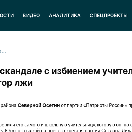
ОСТИ
ВИДЕО
АНАЛИТИКА
СПЕЦПРОЕКТЫ
Экс-депутат, замешанный в скандале с избиением учителя в Ардоне, готов пройти детектор лжи
скандале с избиением учител
тор лжи
Северной
Осетии
о района
от партии «Патриоты России» 
ерили его самого и школьную учительницу, которую он, по 
у-Юг» со ссылкой на пресс-секретаря партии Сослана Дид