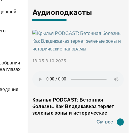
Аудиоподкасты
идевшей
его
18:05 8.10.2025
 собрания
на глазах
оведения
Крылья PODCAST: Бетонная
болезнь. Как Владикавказ теряет
зеленые зоны и исторические
панорамы
См все