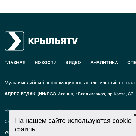
ГЛАВНАЯ
НОВОСТИ
ВИДЕО
АНАЛИТИКА
СП
Mультимедийный информационно-аналитический портал
АДРЕС РЕДАКЦИИ:
РСО-Алания, г.Владикавказ, пр.Коста, 83,
Наименование издания: «Крылья».
На нашем сайте используются cookie-
Свидетельство о регистрации СМИ ЭЛ № ФС77-72025 выда
файлы
Учредитель: ООО «Крылья».