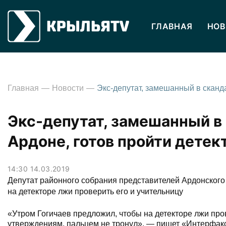
ГЛАВНАЯ
НОВ
Главная
Новости
Экс-депутат, замешанный в 
Ардоне, готов пройти детек
14:30 14.03.2019
Депутат районного собрания представителей Ардонског
на детекторе лжи проверить его и учительницу
«Утром Гогичаев предложил, чтобы на детекторе лжи пров
утверждениям, пальцем не тронул», — пишет «Интерфакс