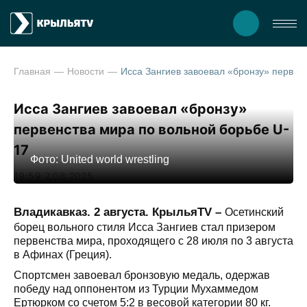
Главная
Новости
Исса Зангиев завоевал «бронзу» первенства мира по вольной б
Исса Зангиев завоевал «бронзу»
первенства мира по вольной борьбе U-
17
Фото: United world wrestling
19:59 2.08.2025
Владикавказ. 2 августа. КрыльяTV –
Осетинский
борец вольного стиля Исса Зангиев стал призером
первенства мира, проходящего с 28 июля по 3 августа
в Афинах (Греция).
Спортсмен завоевал бронзовую медаль, одержав
победу над оппонентом из Турции Мухаммедом
Ертюрком со счетом 5:2 в весовой категории 80 кг.