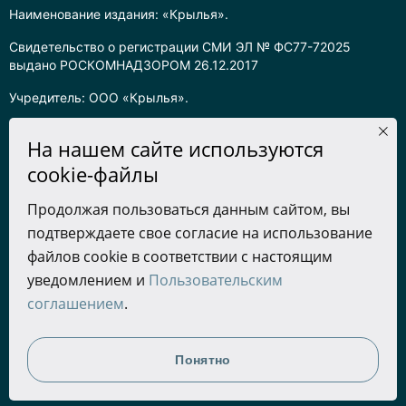
Наименование издания: «Крылья».
Свидетельство о регистрации СМИ ЭЛ № ФС77-72025
выдано РОСКОМНАДЗОРОМ 26.12.2017
Учредитель: ООО «Крылья».
Главный редактор: Хадарцева Л.Ч.
На нашем сайте используются
Информация на сайте предназначена для лиц старше 16 лет.
cookie-файлы
Все права на любые материалы, опубликованные на сайте,
Продолжая пользоваться данным сайтом, вы
защищены в соответствии с российским законодательством
подтверждаете свое согласие на использование
об интеллектуальной собственности. Любое использование
текстовых, фото, аудио и видеоматериалов возможно только
файлов cookie в соответствии с настоящим
с согласия правообладателя (ООО «Крылья») и при строгом
уведомлением и
Пользовательским
наличии ссылки на ресурс. Для сетевых ресурсов –
соглашением
.
гиперссылка.
Разработка сайта
Понятно