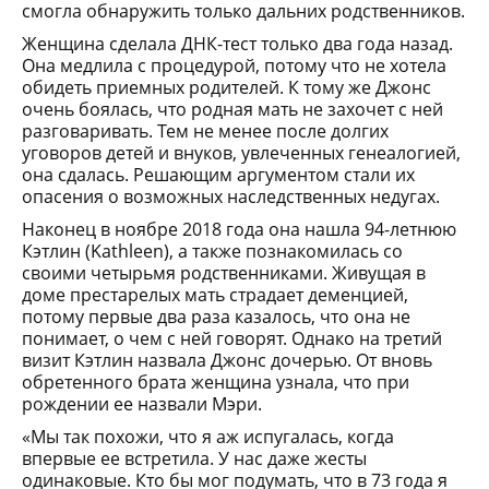
смогла обнаружить только дальних родственников.
Женщина сделала ДНК-тест только два года назад.
Она медлила с процедурой, потому что не хотела
обидеть приемных родителей. К тому же Джонс
очень боялась, что родная мать не захочет с ней
разговаривать. Тем не менее после долгих
уговоров детей и внуков, увлеченных генеалогией,
она сдалась. Решающим аргументом стали их
опасения о возможных наследственных недугах.
Наконец в ноябре 2018 года она нашла 94-летнюю
Кэтлин (Kathleen), а также познакомилась со
своими четырьмя родственниками. Живущая в
доме престарелых мать страдает деменцией,
потому первые два раза казалось, что она не
понимает, о чем с ней говорят. Однако на третий
визит Кэтлин назвала Джонс дочерью. От вновь
обретенного брата женщина узнала, что при
рождении ее назвали Мэри.
«Мы так похожи, что я аж испугалась, когда
впервые ее встретила. У нас даже жесты
одинаковые. Кто бы мог подумать, что в 73 года я