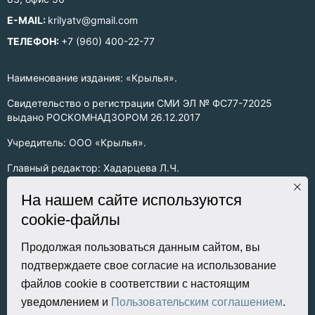
E-MAIL:
krilyatv@gmail.com
ТЕЛЕФОН:
+7 (960) 400-22-77
Наименование издания: «Крылья».
Свидетельство о регистрации СМИ ЭЛ № ФС77-72025
выдано РОСКОМНАДЗОРОМ 26.12.2017
Учредитель: ООО «Крылья».
Главный редактор: Хадарцева Л.Ч.
Информация на сайте предназначена для лиц старше 16 лет.
На нашем сайте используются
cookie-файлы
Все права на любые материалы, опубликованные на сайте,
защищены в соответствии с российским законодательством
об интеллектуальной собственности. Любое использование
Продолжая пользоваться данным сайтом, вы
текстовых, фото, аудио и видеоматериалов возможно только
подтверждаете свое согласие на использование
с согласия правообладателя (ООО «Крылья») и при строгом
файлов cookie в соответствии с настоящим
наличии ссылки на ресурс. Для сетевых ресурсов –
уведомлением и
Пользовательским соглашением
.
гиперссылка.