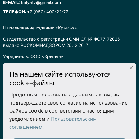
E-MAIL:
krilyatv@gmail.com
ТЕЛЕФОН:
+7 (960) 400-22-77
Наименование издания: «Крылья».
Свидетельство о регистрации СМИ ЭЛ № ФС77-72025
выдано РОСКОМНАДЗОРОМ 26.12.2017
Учредитель: ООО «Крылья».
Главный редактор: Хадарцева Л.Ч.
На нашем сайте используются
Информация на сайте предназначена для лиц старше 16 лет.
cookie-файлы
Все права на любые материалы, опубликованные на сайте,
Продолжая пользоваться данным сайтом, вы
защищены в соответствии с российским законодательством
подтверждаете свое согласие на использование
об интеллектуальной собственности. Любое использование
текстовых, фото, аудио и видеоматериалов возможно только
файлов cookie в соответствии с настоящим
с согласия правообладателя (ООО «Крылья») и при строгом
уведомлением и
Пользовательским
наличии ссылки на ресурс. Для сетевых ресурсов –
соглашением
.
гиперссылка.