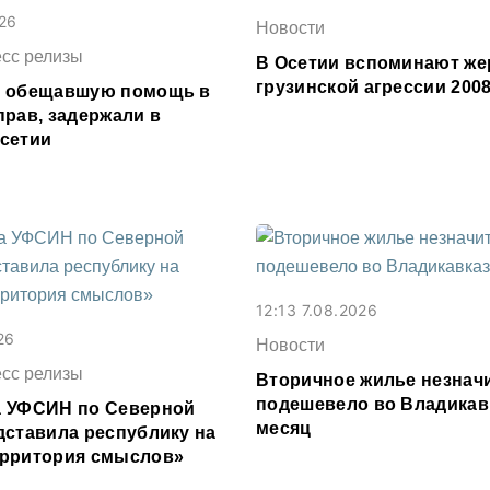
026
Новости
есс релизы
В Осетии вспоминают же
грузинской агрессии 2008
, обещавшую помощь в
прав, задержали в
сетии
12:13 7.08.2026
26
Новости
есс релизы
Вторичное жилье незнач
подешевело во Владикав
 УФСИН по Северной
месяц
дставила республику на
рритория смыслов»