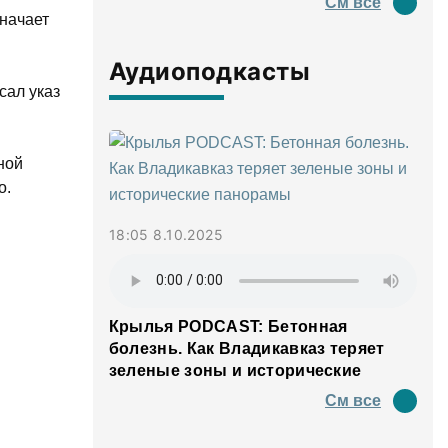
См все
значает
Аудиоподкасты
сал указ
ной
о.
18:05 8.10.2025
Крылья PODCAST: Бетонная
болезнь. Как Владикавказ теряет
зеленые зоны и исторические
панорамы
См все