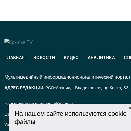
ГЛАВНАЯ
НОВОСТИ
ВИДЕО
АНАЛИТИКА
СП
Mультимедийный информационно-аналитический портал
АДРЕС РЕДАКЦИИ:
РСО-Алания, г.Владикавказ, пр.Коста, 83,
Наименование издания: «Крылья».
На нашем сайте используются cookie-
Свидетельство о регистрации СМИ ЭЛ № ФС77-72025 выда
файлы
Учредитель: ООО «Крылья».