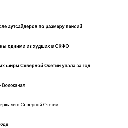
сле аутсайдеров по размеру пенсий
аны одними из худших в СКФО
х фирм Северной Осетии упала за год
— Водоканал
ержали в Северной Осетии
года