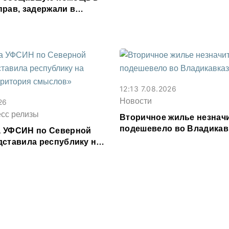
прав, задержали в
сетии
12:13 7.08.2026
Новости
26
есс релизы
Вторичное жилье незнач
подешевело во Владикав
 УФСИН по Северной
месяц
дставила республику на
рритория смыслов»