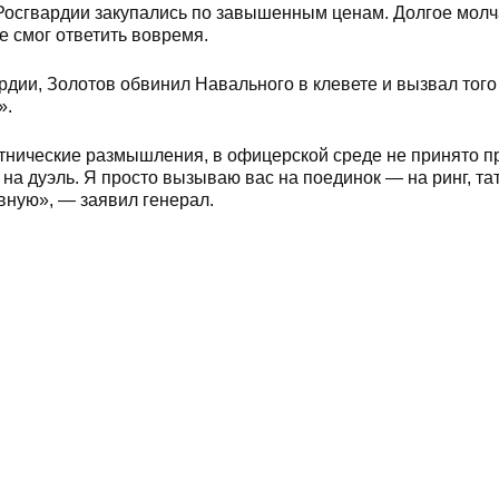
д Росгвардии закупались по завышенным ценам. Долгое мол
е смог ответить вовремя.
дии, Золотов обвинил Навального в клевете и вызвал того
».
тнические размышления, в офицерской среде не принято пр
на дуэль. Я просто вызываю вас на поединок — на ринг, тат
вную», — заявил генерал.