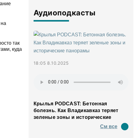
чание
Аудиоподкасты
 на
осто так
ами, куда
18:05 8.10.2025
Крылья PODCAST: Бетонная
болезнь. Как Владикавказ теряет
зеленые зоны и исторические
панорамы
См все