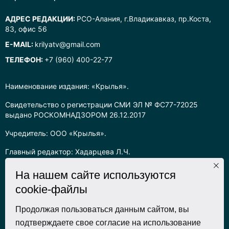
АДРЕС РЕДАКЦИИ:
РСО-Алания, г.Владикавказ, пр.Коста,
83, офис 56
E-MAIL:
krilyatv@gmail.com
ТЕЛЕФОН:
+7 (960) 400-22-77
Наименование издания: «Крылья».
Свидетельство о регистрации СМИ ЭЛ № ФС77-72025
выдано РОСКОМНАДЗОРОМ 26.12.2017
Учредитель: ООО «Крылья».
Главный редактор: Хадарцева Л.Ч.
Информация на сайте предназначена для лиц старше 16 лет.
На нашем сайте используются
cookie-файлы
Все права на любые материалы, опубликованные на сайте,
защищены в соответствии с российским законодательством
об интеллектуальной собственности. Любое использование
Продолжая пользоваться данным сайтом, вы
текстовых, фото, аудио и видеоматериалов возможно только
подтверждаете свое согласие на использование