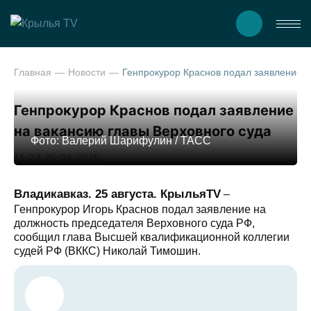
Главная
Новости
Генпрокурор Краснов подал заявление на вакан
Генпрокурор Краснов подал заявление
на вакансию главы Верховного суда
Фото: Валерий Шарифулин / ТАСС
15:23 25.08.2025
Владикавказ. 25 августа. КрыльяTV
–
Генпрокурор Игорь Краснов подал заявление на
должность председателя Верховного суда РФ,
сообщил глава Высшей квалификационной коллегии
судей РФ (ВККС) Николай Тимошин.